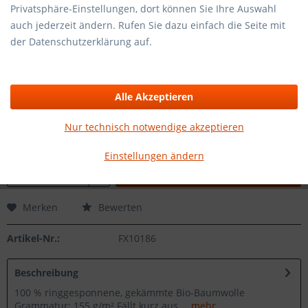
Privatsphäre-Einstellungen, dort können Sie Ihre Auswahl
auch jederzeit ändern. Rufen Sie dazu einfach die Seite mit
24,95 € *
der Datenschutzerklärung auf.
inkl. MwSt.
zzgl. Versandkosten
Sofort herstellbar, Dauer 1-3 Werktage zzgl. Lieferzeit
Alle Akzeptieren
GirlGrößen:
Nur technisch notwendige akzeptieren
Einstellungen ändern
In den
Warenkorb
Merken
Bewerten
Artikel-Nr.:
FX10186
Beschreibung
100 % ringgesponnene, gekämmte Bio-Baumwolle
Grammatur: 155 g/m² Fällt kurz aus,...
mehr