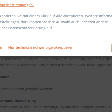
chutzbestimmungen.
 Sticker: 1,90€
ßer 60cm: 2,90€
eptieren Sie mit einem Klick auf Alle akzeptieren. Weitere Informa
90€
nstellungen, dort können Sie Ihre Auswahl auch jederzeit ändern. 
r Artikel schwerer 1kg: 4,90€
it der Datenschutzerklärung auf.
:
 innerhalb von Deutschland dauert 2-3 Werktage
rn
Nur technisch notwendige akzeptieren
dunternehmen für den Versand nutzen wir DHL, Deutsche Post un
Artikel werden ausschließlich erst nach Bestellung angefertigt/pro
zwischen 1-5 Werktage. Sticker meist innerhalb 24h. Kleidungsstüc
hoden:
larten können gewählt werden:
per Banküberweisung
 erhalten Sie eine Bestellbestätigung mit allen nötigen Daten u