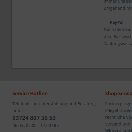
immer unbedin
umgehend mit 
-
PayPal
Nach dem Kauf 
dem Passwort 
Zahlungsweise
Service Hotline
Shop Servi
Telefonische Unterstützung und Beratung
Partnerprog
Pflegehinwei
unter:
03724 807 36 53
rechtliche V
Versand und
Mo-Fr, 09:00 - 17:00 Uhr
Widerrufsrec