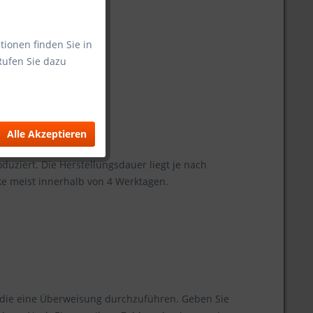
tionen finden Sie in
Rufen Sie dazu
Alle Akzeptieren
d Hermes
duziert. Die Herstellungsdauer liegt je nach
ke meist innerhalb von 4 Werktagen.
m die eine Überweisung durchzuführen. Geben Sie