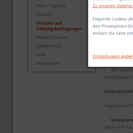
Hilfe / Support
Zu unseren Datens
- Kleinwaren /
- Sticker grö
Kontakt
Folgende Cookies akz
- T-Shirts: 3,
Versand und
den Privatsphäre-Ei
- Hoodies ode
Zahlungsbedingungen
einfach die Seite m
Widerrufsrecht
Versanddauer
Datenschutz
AGB
- Der Versand
Einstellungen ände
- Als Versan
Impressum
- Alle unsere 
Auftragslage 
Zahlungsmet
Folgenden Zah
-
Vorkasse 
Nach dem Kauf