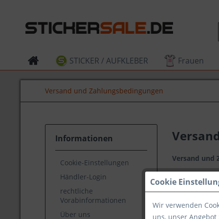
STICKER / AUFKLEBER
Frauen
Versand und Zahlungsbedingungen
Versand
Informationen
Versand und 
Cookie-Einstellungen
Händler-Login
Cookie Einstellu
Versandkoste
rechtliche
Vorabinformationen
Wir verwenden Cooki
Versand inner
Über uns
uns, unser Angebot 