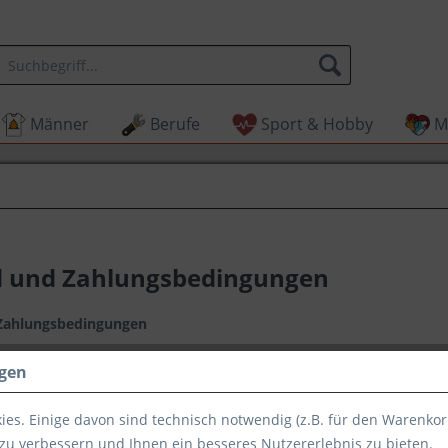
Männer
Berufe
Sport & Hobby
M
 und Zahlungsbedingungen
Zahlungsbedingungen
ngen
n
es. Einige davon sind technisch notwendig (z.B. für den Warenkor
halb Deutschland:
zu verbessern und Ihnen ein besseres Nutzererlebnis zu bieten.