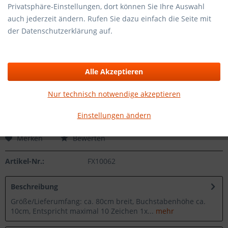
Privatsphäre-Einstellungen, dort können Sie Ihre Auswahl
19,95 € *
auch jederzeit ändern. Rufen Sie dazu einfach die Seite mit
inkl. MwSt.
zzgl. Versandkosten
der Datenschutzerklärung auf.
Sofort herstellbar, Dauer 1-3 Werktage zzgl. Lieferzeit
Farbe:
Alle Akzeptieren
Nur technisch notwendige akzeptieren
In den
Warenkorb
Einstellungen ändern
Merken
Bewerten
Artikel-Nr.:
FX10062
Beschreibung
Größe/Lieferumfang: ca. 80cm breit, Buchstabenhöhe ca.
10cm, Entspricht maximal 10 Zeichen 1x...
mehr