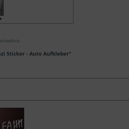
wnloadlink.
i Sticker - Auto Aufkleber"