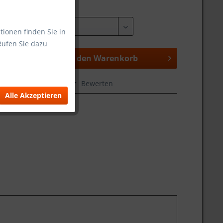
tionen finden Sie in
Rufen Sie dazu
In den
Warenkorb
hen
Merken
Bewerten
Alle Akzeptieren
FX10105