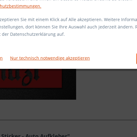
Farbe:
chutzbestimmungen.
eptieren Sie mit einem Klick auf Alle akzeptieren. Weitere Informa
nstellungen, dort können Sie Ihre Auswahl auch jederzeit ändern. 
it der Datenschutzerklärung auf.
Vergleic
rn
Nur technisch notwendige akzeptieren
Artikel-Nr.:
Sticker - Auto Aufkleber"