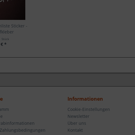
hliste Sticker -
fkleber
1 Stück
 € *
ce
Informationen
ramm
Cookie-Einstellungen
se
Newsletter
orabinformationen
Über uns
 Zahlungsbedingungen
Kontakt