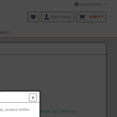
Service/Hilfe
Mein Konto
0,00 € *
Mehr...
 *
l. Versandkosten
b), andere helfen
stellbar, Dauer 1-3 Werktage zzgl. Lieferzeit