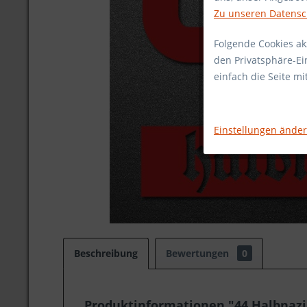
Zu unseren Datens
Folgende Cookies akz
den Privatsphäre-Ei
einfach die Seite m
Einstellungen ände
Beschreibung
Bewertungen
0
Produktinformationen "44 Halbnazi 