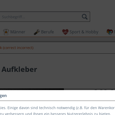
Männer
Berufe
Sport & Hobby
ik (correct incorrect)
o Aufkleber
6,99 €
ngen
Inhalt:
1 Stück
inkl. MwSt.
zzg
es. Einige davon sind technisch notwendig (z.B. für den Warenkor
Sofort her
zu verbessern und Ihnen ein besseres Nutzererlebnis zu bieten.