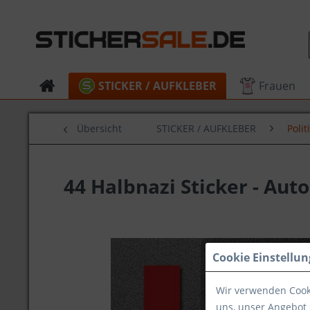
STICKER / AUFKLEBER
Frauen
Übersicht
STICKER / AUFKLEBER
Polit
44 Halbnazi Sticker - Aut
Cookie Einstellu
Wir verwenden Cooki
uns, unser Angebot 